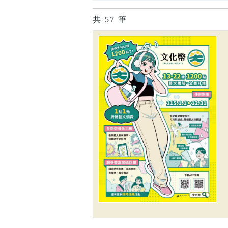
共
57
筆