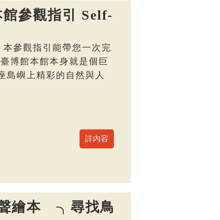
館參觀指引 Self-
， 本參觀指引能帶您一次完
 臺博館本館本身就是個巨
座島嶼上精彩的自然與人
聲繪本 ╮尋找鳥