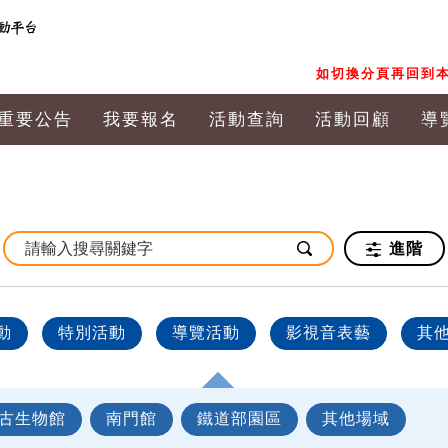
如切換分頁再回到本
重要公告
我要報名
活動查詢
活動回顧
導
進階
動
特別活動
導覽活動
影視音表藝
其
古生物館
南門館
鐵道部園區
其他場域