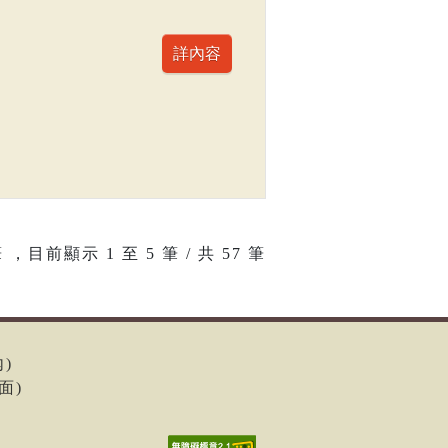
 ，目前顯示
1
至
5
筆 / 共 57 筆
內)
面)