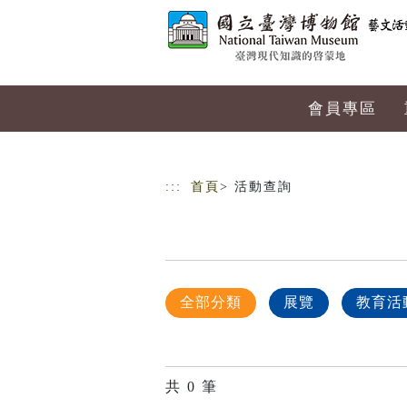
跳到主要內容
網站導覽
會員專區
:::
首頁
> 活動查詢
全部分類
展覽
教育活
共
0
筆