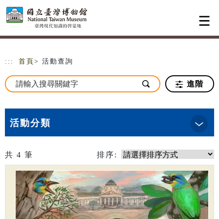
跳到主要內容
網站導覽
:::
首頁
> 活動查詢
進階
活動分類
共
4
筆
排序: