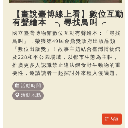
【畫說臺博線上看】數位互動
有聲繪本 ╮尋找鳥叫╭
國立臺灣博物館數位互動有聲繪本：「尋找
鳥叫」，榮獲第49屆金鼎獎政府出版品類
「數位出版獎」！故事主題結合臺灣博物館
及228和平公園場域，以都市生態為主軸，
推廣更多人認識禁止違法餵食野生動物的重
要性，邀請讀者一起探討外來種入侵議題。
活動時間
活動地點