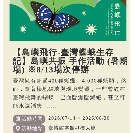
【島嶼飛行-臺灣蝶蛾生存
記】島嶼共振 手作活動 (暑期
場) ※8/13場次停辦
臺灣擁有超過400種蝴蝶、4,000種蛾類，然
而，隨著棲地破壞與環境變遷，一些曾經在
臺灣飛舞的蝴蝶，已面臨瀕臨滅絕，甚至可
能永遠消失.......
2026/07/14 ~ 2026/08/30
活動時間
臺博館本館-1樓大廳
活動地點