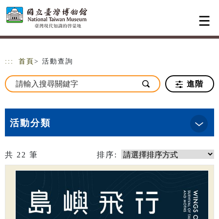
跳到主要內容
網站導覽
:::
首頁
> 活動查詢
進階
活動分類
共
22
筆
排序: