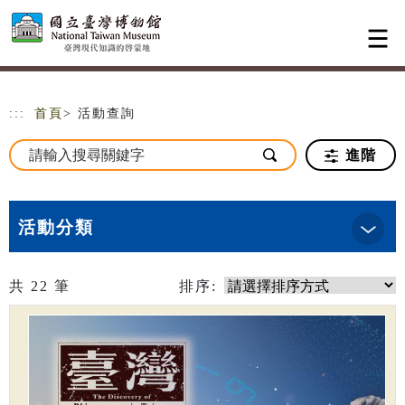
跳到主要內容
網站導覽
:::
首頁
> 活動查詢
進階
活動分類
共
22
筆
排序: