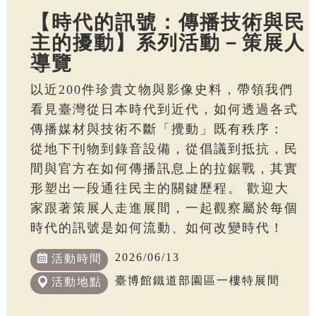
【時代的訊號：傳播技術與民
主的擾動】系列活動－策展人
導覽
以近200件珍貴文物與影像史料，帶領我們
看見臺灣從日本時代到近代，如何透過各式
傳播媒材與技術不斷「攪動」既有秩序：
從地下刊物到錄音設備，從倡議到抵抗，民
間與官方在如何傳播訊息上的拉鋸戰，其實
形塑出一段通往民主的關鍵歷程。 歡迎大
家跟著策展人走進展間，一起觀察屬於每個
時代的訊號是如何流動、如何改變時代！
2026/06/13
活動時間
臺博館鐵道部園區一樓特展間
活動地點