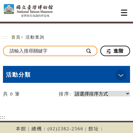
跳到主要內容
網站導覽
:::
首頁
> 活動查詢
進階
活動分類
共
0
筆
排序:
:::
本館 | 總機：(02)2382-2566 | 館址：