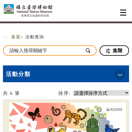
跳到主要內容
網站導覽
:::
首頁
> 活動查詢
進階
活動分類
共
6
筆
排序: