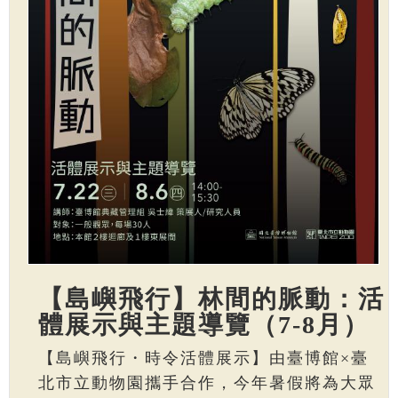
【島嶼飛行】林間的脈動：活
體展示與主題導覽（7-8月）
【島嶼飛行・時令活體展示】由臺博館×臺
北市立動物園攜手合作，今年暑假將為大眾