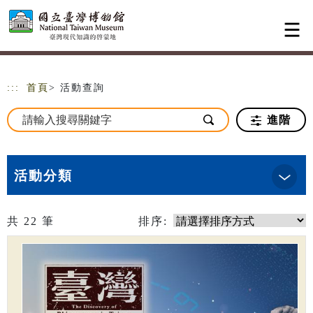
跳到主要內容
網站導覽
:::
首頁
> 活動查詢
進階
活動分類
共
22
筆
排序: