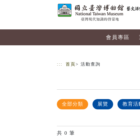
跳到主要內容
網站導覽
會員專區
:::
首頁
> 活動查詢
全部分類
展覽
教育活
共
0
筆