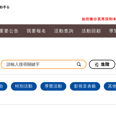
如切換分頁再回到本
重要公告
我要報名
活動查詢
活動回顧
導
進階
動
特別活動
導覽活動
影視音表藝
其