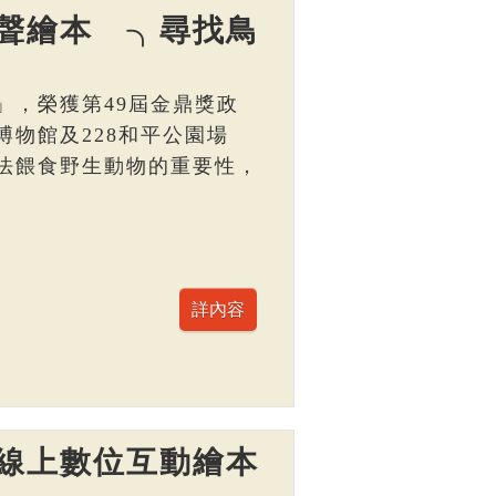
聲繪本 ╮尋找鳥
」，榮獲第49屆金鼎獎政
物館及228和平公園場
法餵食野生動物的重要性，
線上數位互動繪本