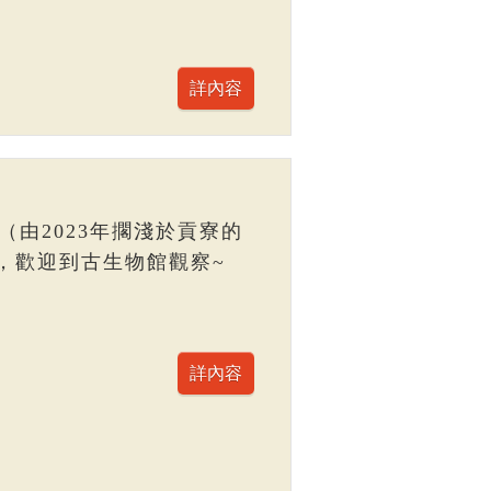
（由2023年擱淺於貢寮的
，歡迎到古生物館觀察~