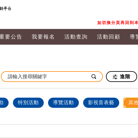
如切換分頁再回到本
重要公告
我要報名
活動查詢
活動回顧
導
進階
動
特別活動
導覽活動
影視音表藝
其