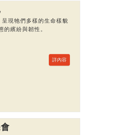
記
，呈現牠們多樣的生命樣貌
態的繽紛與韌性。
機會