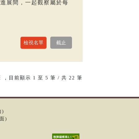
走進展間，一起觀察屬於每
 ，目前顯示
1
至
5
筆 / 共 22 筆
內)
面)