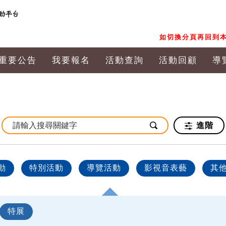
如切換分頁再回到本
重要公告
我要報名
活動查詢
活動回顧
導
進階
動
特別活動
導覽活動
影視音表藝
其
特展