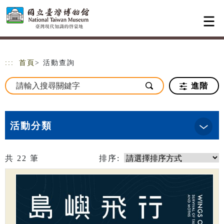
跳到主要內容
網站導覽
:::
首頁
> 活動查詢
進階
活動分類
共
22
筆
排序: