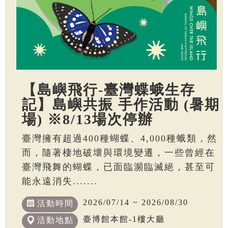
【島嶼飛行-臺灣蝶蛾生存
記】島嶼共振 手作活動 (暑期
場) ※8/13場次停辦
臺灣擁有超過400種蝴蝶、4,000種蛾類，然
而，隨著棲地破壞與環境變遷，一些曾經在
臺灣飛舞的蝴蝶，已面臨瀕臨滅絕，甚至可
能永遠消失.......
2026/07/14 ~ 2026/08/30
活動時間
臺博館本館-1樓大廳
活動地點