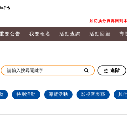
如切換分頁再回到本
重要公告
我要報名
活動查詢
活動回顧
導
進階
動
特別活動
導覽活動
影視音表藝
其