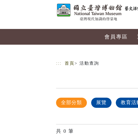
跳到主要內容
網站導覽
會員專區
:::
首頁
> 活動查詢
全部分類
展覽
教育活
共
0
筆