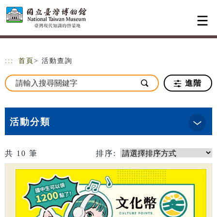
跳到主要內容
網站導覽
:::
首頁
> 活動查詢
進階
活動分類
共
10
筆
排序: