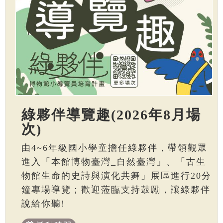
綠夥伴導覽趣(2026年8月場
次)
由4~6年級國小學童擔任綠夥伴，帶領觀眾
進入「本館博物臺灣_自然臺灣」、「古生
物館生命的史詩與演化共舞」展區進行20分
鐘專場導覽；歡迎蒞臨支持鼓勵，讓綠夥伴
說給你聽!