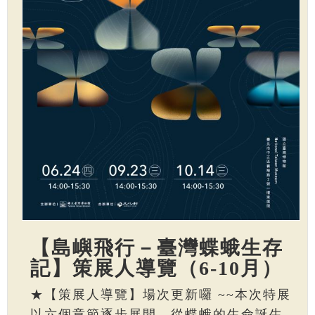
【島嶼飛行－臺灣蝶蛾生存
記】策展人導覽（6-10月）
★【策展人導覽】場次更新囉 ~~本次特展
以六個章節逐步展開，從蝶蛾的生命誕生、