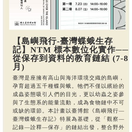
【島嶼飛行-臺灣蝶蛾生存
記】NTM 標本數位化實作──
從保存到資料的教育鏈結 (7-8
月)
臺灣是座擁有高山與海洋環境交織的島嶼，
孕育超過五千種蝶與蛾。牠們不僅以繽紛的
成蟲姿態吸引人們的目光，更以幼蟲之姿參
與了生態系的能量流動，成為食物鏈中不可
或缺的環節。本計畫以臺博館《島嶼飛行—
臺灣蝶蛾生存記》特展為基礎，從「觀察—
記錄—詮釋—保存」的鏈結出發，整合野外