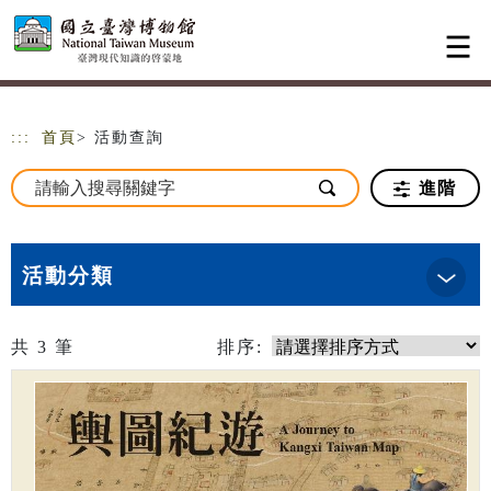
跳到主要內容
網站導覽
:::
首頁
> 活動查詢
進階
活動分類
共
3
筆
排序: