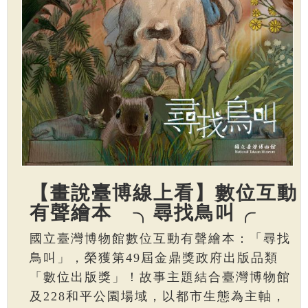
【畫說臺博線上看】數位互動
有聲繪本 ╮尋找鳥叫╭
國立臺灣博物館數位互動有聲繪本：「尋找
鳥叫」，榮獲第49屆金鼎獎政府出版品類
「數位出版獎」！故事主題結合臺灣博物館
及228和平公園場域，以都市生態為主軸，