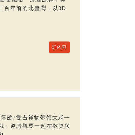
三百年前的北臺灣，以3D
臺博館7隻吉祥物帶領大眾一
戰，邀請觀眾一起在歡笑與
力