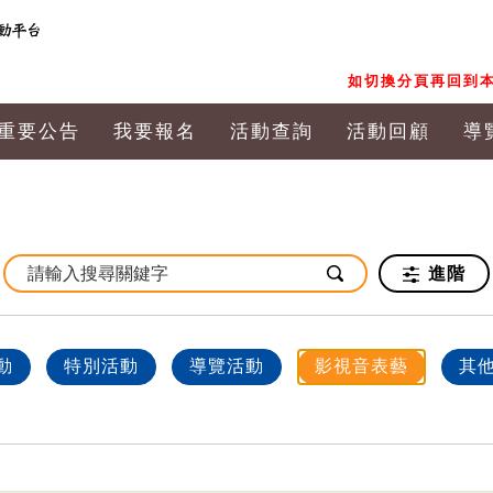
如切換分頁再回到本
重要公告
我要報名
活動查詢
活動回顧
導
進階
動
特別活動
導覽活動
影視音表藝
其