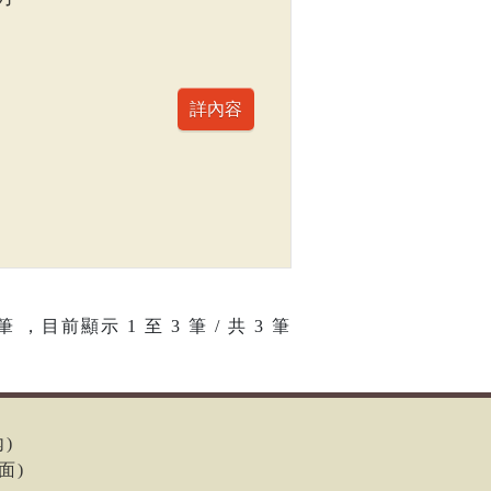
筆 ，目前顯示
1
至
3
筆 / 共 3 筆
內)
面)