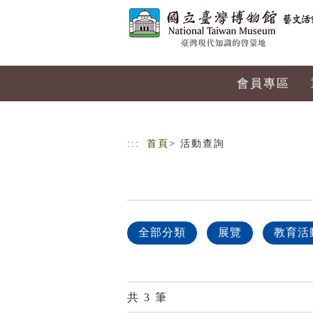
跳到主要內容
網站導覽
會員專區
:::
首頁
> 活動查詢
全部分類
展覽
教育活
共
3
筆