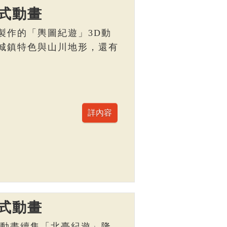
式動畫
製作的「輿圖紀遊」3D動
城鎮特色與山川地形，還有
。
式動畫
D動畫續集「北臺紀遊」隆