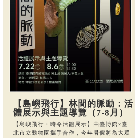
【島嶼飛行】林間的脈動：活
體展示與主題導覽（7-8月）
【島嶼飛行・時令活體展示】由臺博館×臺
北市立動物園攜手合作，今年暑假將為大眾