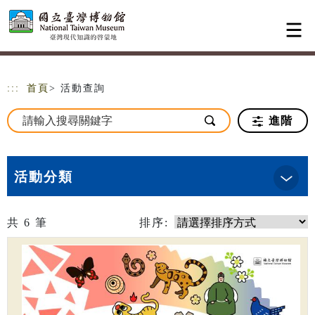
跳到主要內容
網站導覽
:::
首頁
> 活動查詢
進階
活動分類
共
6
筆
排序: