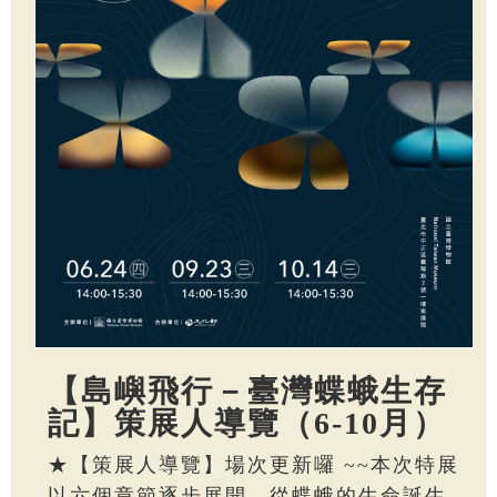
【島嶼飛行－臺灣蝶蛾生存
記】策展人導覽（6-10月）
★【策展人導覽】場次更新囉 ~~本次特展
以六個章節逐步展開，從蝶蛾的生命誕生、