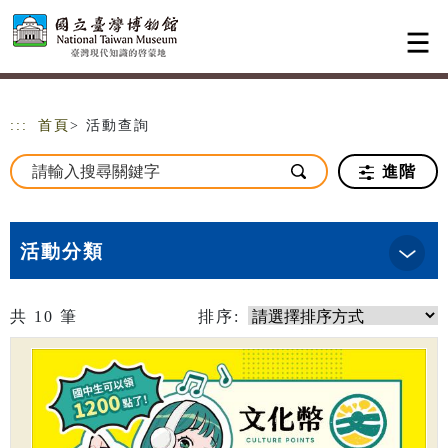
跳到主要內容
網站導覽
:::
首頁
> 活動查詢
進階
活動分類
共
10
筆
排序: