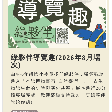
綠夥伴導覽趣(2026年8月場
次)
由4~6年級國小學童擔任綠夥伴，帶領觀眾
進入「本館博物臺灣_自然臺灣」、「古生
物館生命的史詩與演化共舞」展區進行20分
鐘專場導覽；歡迎蒞臨支持鼓勵，讓綠夥伴
說給你聽!