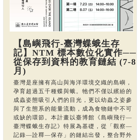
【島嶼飛行-臺灣蝶蛾生存
記】NTM 標本數位化實作──
從保存到資料的教育鏈結 (7-8
月)
臺灣是座擁有高山與海洋環境交織的島嶼，
孕育超過五千種蝶與蛾。牠們不僅以繽紛的
成蟲姿態吸引人們的目光，更以幼蟲之姿參
與了生態系的能量流動，成為食物鏈中不可
或缺的環節。本計畫以臺博館《島嶼飛行—
臺灣蝶蛾生存記》特展為基礎，從「觀察—
記錄—詮釋—保存」的鏈結出發，整合野外