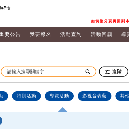
如切換分頁再回到本
重要公告
我要報名
活動查詢
活動回顧
導
進階
動
特別活動
導覽活動
影視音表藝
其