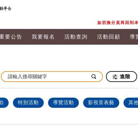
如切換分頁再回到本
重要公告
我要報名
活動查詢
活動回顧
導
進階
動
特別活動
導覽活動
影視音表藝
其