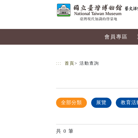
跳到主要內容
網站導覽
會員專區
:::
首頁
> 活動查詢
全部分類
展覽
教育活
共
0
筆