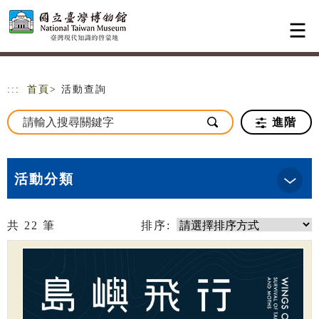
跳到主要內容
網站導覽
:::
首頁
> 活動查詢
進階
活動分類
共
22
筆
排序: