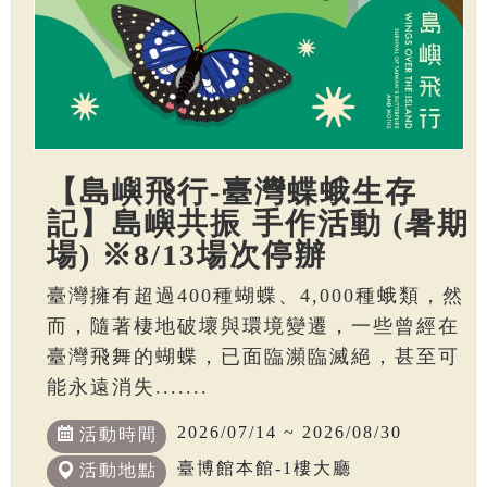
【島嶼飛行-臺灣蝶蛾生存
記】島嶼共振 手作活動 (暑期
場) ※8/13場次停辦
臺灣擁有超過400種蝴蝶、4,000種蛾類，然
而，隨著棲地破壞與環境變遷，一些曾經在
臺灣飛舞的蝴蝶，已面臨瀕臨滅絕，甚至可
能永遠消失.......
2026/07/14 ~ 2026/08/30
活動時間
臺博館本館-1樓大廳
活動地點