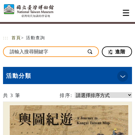
跳到主要內容
網站導覽
:::
首頁
> 活動查詢
進階
活動分類
共
3
筆
排序: