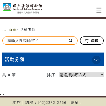
跳到主要內容
網站導覽
:::
首頁
> 活動查詢
進階
活動分類
共
0
筆
排序:
:::
本館 | 總機：(02)2382-2566 | 館址：