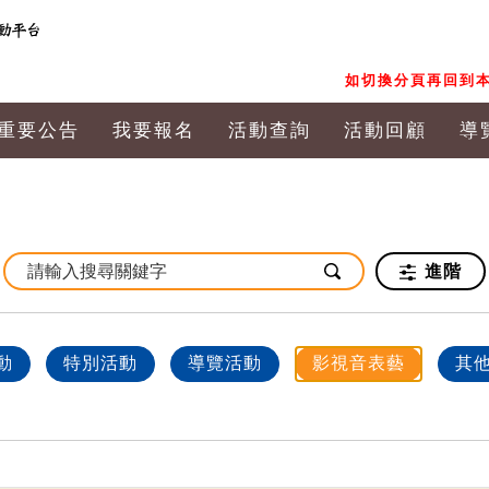
如切換分頁再回到本
重要公告
我要報名
活動查詢
活動回顧
導
進階
動
特別活動
導覽活動
影視音表藝
其