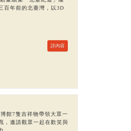
三百年前的北臺灣，以3D
臺博館7隻吉祥物帶領大眾一
戰，邀請觀眾一起在歡笑與
力