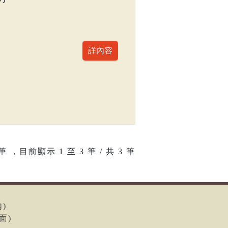
筆 ，目前顯示
1
至
3
筆 / 共 3 筆
內)
面)