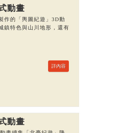
式動畫
製作的「輿圖紀遊」3D動
城鎮特色與山川地形，還有
。
式動畫
D動畫續集「北臺紀遊」隆