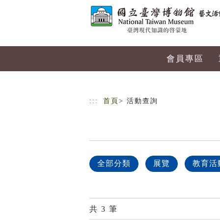
跳到主要內容
網站導覽
會員專區
:::
首頁
> 活動查詢
全部分類
展覽
教育活
共
3
筆