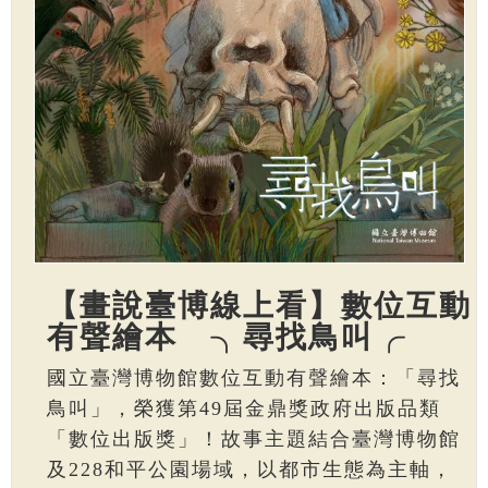
【畫說臺博線上看】數位互動
有聲繪本 ╮尋找鳥叫╭
國立臺灣博物館數位互動有聲繪本：「尋找
鳥叫」，榮獲第49屆金鼎獎政府出版品類
「數位出版獎」！故事主題結合臺灣博物館
及228和平公園場域，以都市生態為主軸，