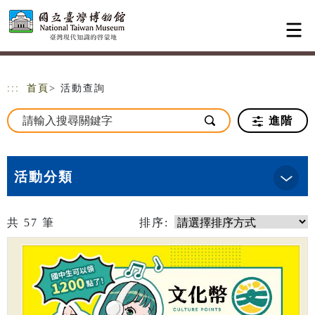
跳到主要內容
網站導覽
:::
首頁
> 活動查詢
進階
活動分類
共
57
筆
排序: