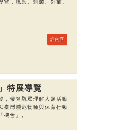
導覽，臘葉、剝製、針插、
」特展導覽
發，帶領觀眾理解人類活動
以臺灣瀕危物種與保育行動
「機會」。