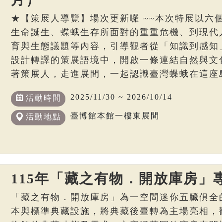
★【策展人導覽】場次更新囉 ~~本次特展以六
生命誕生、蝶蛾生存所面對的重重危機、到現代
育與生態議題等內容，引導觀者從「知識到感知
設計轉譯的策展語境中，開啟一條連結自然與文
著策展人，走進展間，一起認識臺灣蝶蛾在這座
2025/11/30 ~ 2026/10/14
活動時間
臺博館本館一樓東展間
活動地點
115年「藏之有物．開放庫房」
「藏之有物．開放庫房」為一空間迷你五臟俱全
本與標準典藏設施，將典藏後臺轉為主場亮相，