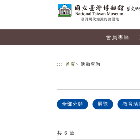
跳到主要內容
網站導覽
會員專區
:::
首頁
> 活動查詢
全部分類
展覽
教育活
共
6
筆