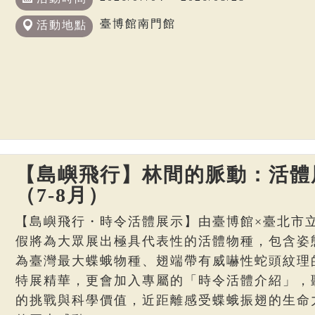
臺博館南門館
活動地點
【島嶼飛行】林間的脈動：活體
（7-8月）
【島嶼飛行・時令活體展示】由臺博館×臺北市
假將為大眾展出極具代表性的活體物種，包含姿
為臺灣最大蝶蛾物種、翅端帶有威嚇性蛇頭紋理
特展精華，更會加入專屬的「時令活體介紹」，
的挑戰與科學價值，近距離感受蝶蛾振翅的生命