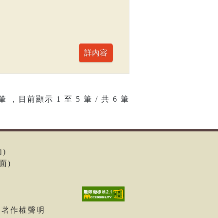
筆 ，目前顯示
1
至
5
筆 / 共 6 筆
內)
面)
| 著作權聲明