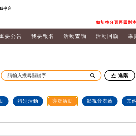
如切換分頁再回到本
重要公告
我要報名
活動查詢
活動回顧
導
進階
動
特別活動
導覽活動
影視音表藝
其