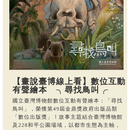
【畫說臺博線上看】數位互動
有聲繪本 ╮尋找鳥叫╭
國立臺灣博物館數位互動有聲繪本：「尋找
鳥叫」，榮獲第49屆金鼎獎政府出版品類
「數位出版獎」！故事主題結合臺灣博物館
及228和平公園場域，以都市生態為主軸，