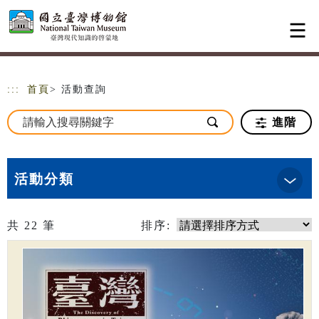
跳到主要內容
網站導覽
:::
首頁
> 活動查詢
進階
活動分類
共
22
筆
排序: