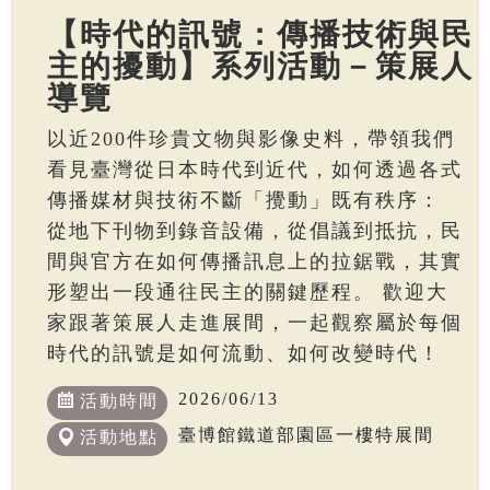
【時代的訊號：傳播技術與民
主的擾動】系列活動－策展人
導覽
以近200件珍貴文物與影像史料，帶領我們
看見臺灣從日本時代到近代，如何透過各式
傳播媒材與技術不斷「攪動」既有秩序：
從地下刊物到錄音設備，從倡議到抵抗，民
間與官方在如何傳播訊息上的拉鋸戰，其實
形塑出一段通往民主的關鍵歷程。 歡迎大
家跟著策展人走進展間，一起觀察屬於每個
時代的訊號是如何流動、如何改變時代！
2026/06/13
活動時間
臺博館鐵道部園區一樓特展間
活動地點