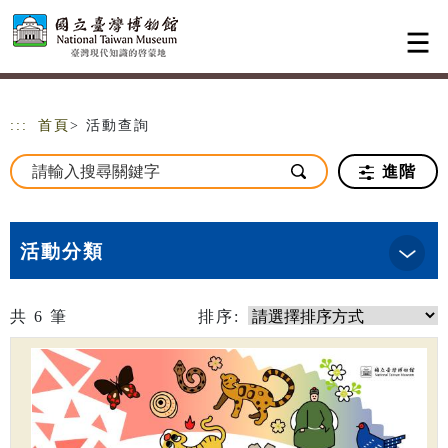
跳到主要內容
網站導覽
:::
首頁
> 活動查詢
進階
活動分類
共
6
筆
排序: