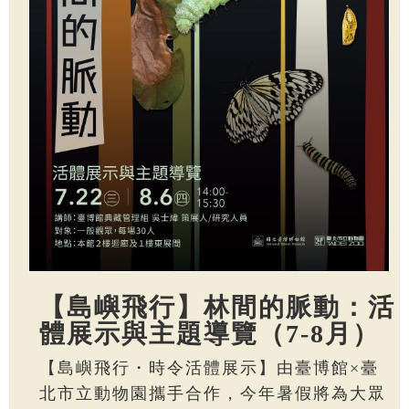
【島嶼飛行】林間的脈動：活
體展示與主題導覽（7-8月）
【島嶼飛行・時令活體展示】由臺博館×臺
北市立動物園攜手合作，今年暑假將為大眾