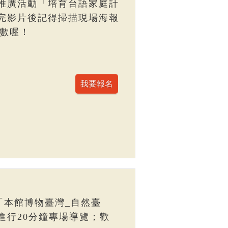
推廣活動「培育台語家庭計
完影片後記得掃描現場海報
點數喔！
「本館博物臺灣_自然臺
進行20分鐘專場導覽；歡