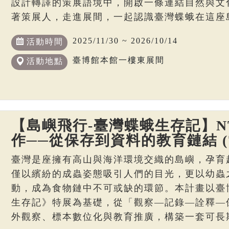
設計轉譯的策展語境中，開啟一條連結自然與文
著策展人，走進展間，一起認識臺灣蝶蛾在這座
2025/11/30 ~ 2026/10/14
活動時間
臺博館本館一樓東展間
活動地點
【島嶼飛行-臺灣蝶蛾生存記】N
作──從保存到資料的教育鏈結 (7
臺灣是座擁有高山與海洋環境交織的島嶼，孕育
僅以繽紛的成蟲姿態吸引人們的目光，更以幼蟲
動，成為食物鏈中不可或缺的環節。本計畫以臺
生存記》特展為基礎，從「觀察—記錄—詮釋—
外觀察、標本數位化與教育推廣，構築一套可長