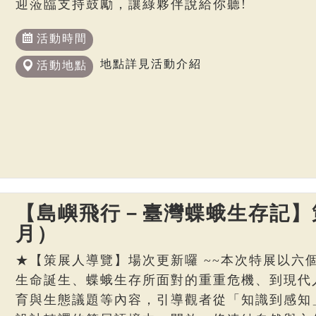
迎蒞臨支持鼓勵，讓綠夥伴說給你聽!
活動時間
地點詳見活動介紹
活動地點
【島嶼飛行－臺灣蝶蛾生存記】策
月）
★【策展人導覽】場次更新囉 ~~本次特展以六
生命誕生、蝶蛾生存所面對的重重危機、到現代
育與生態議題等內容，引導觀者從「知識到感知