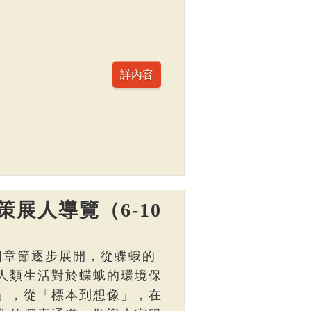
展人導覽（6-10
個章節逐步展開，從蝶蛾的
人類生活對於蝶蛾的環境保
」，從「標本到想像」，在