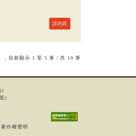
 ，目前顯示
1
至
5
筆 / 共 10 筆
內)
面)
| 著作權聲明