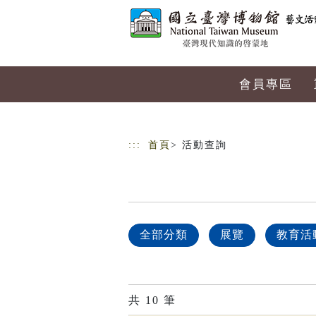
跳到主要內容
網站導覽
會員專區
:::
首頁
> 活動查詢
全部分類
展覽
教育活
共
10
筆