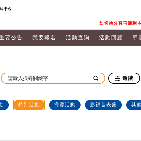
如切換分頁再回到本
重要公告
我要報名
活動查詢
活動回顧
導
進階
動
特別活動
導覽活動
影視音表藝
其