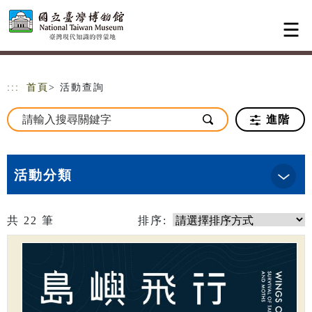
跳到主要內容
網站導覽
:::
首頁
> 活動查詢
進階
活動分類
共
22
筆
排序: