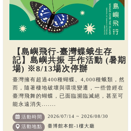
【島嶼飛行-臺灣蝶蛾生存
記】島嶼共振 手作活動 (暑期
場) ※8/13場次停辦
臺灣擁有超過400種蝴蝶、4,000種蛾類，然
而，隨著棲地破壞與環境變遷，一些曾經在
臺灣飛舞的蝴蝶，已面臨瀕臨滅絕，甚至可
能永遠消失.......
2026/07/14 ~ 2026/08/30
活動時間
臺博館本館-1樓大廳
活動地點