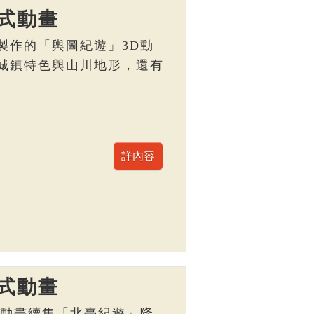
式動畫
製作的「輿圖紀遊」3D動
城鎮特色與山川地形，還有
。
式動畫
D動畫續集「北臺紀遊」隆