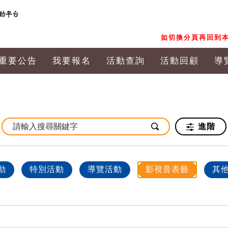
如切換分頁再回到本
重要公告
我要報名
活動查詢
活動回顧
導
進階
動
特別活動
導覽活動
影視音表藝
其