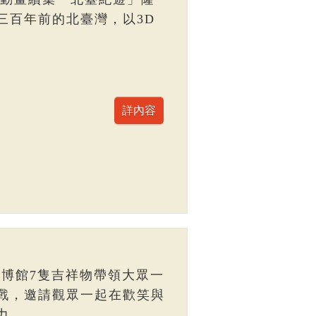
三百年前的北臺灣，以3D
臺博館7隻吉祥物帶領大眾一
戰，邀請觀眾一起在歡笑與
力