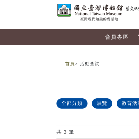
跳到主要內容
網站導覽
會員專區
:::
首頁
> 活動查詢
全部分類
展覽
教育活
共
3
筆