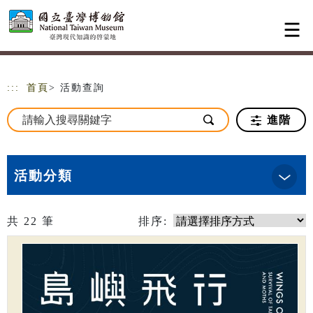
跳到主要內容
網站導覽
:::
首頁
> 活動查詢
進階
活動分類
共
22
筆
排序: