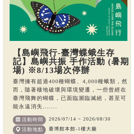
【島嶼飛行-臺灣蝶蛾生存
記】島嶼共振 手作活動 (暑期
場) ※8/13場次停辦
臺灣擁有超過400種蝴蝶、4,000種蛾類，然
而，隨著棲地破壞與環境變遷，一些曾經在
臺灣飛舞的蝴蝶，已面臨瀕臨滅絕，甚至可
能永遠消失.......
2026/07/14 ~ 2026/08/30
活動時間
臺博館本館-1樓大廳
活動地點