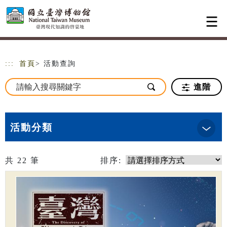
跳到主要內容
網站導覽
:::
首頁
> 活動查詢
進階
活動分類
共
22
筆
排序: