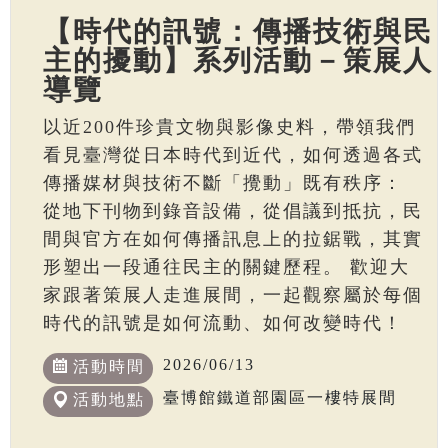
【時代的訊號：傳播技術與民
主的擾動】系列活動－策展人
導覽
以近200件珍貴文物與影像史料，帶領我們
看見臺灣從日本時代到近代，如何透過各式
傳播媒材與技術不斷「攪動」既有秩序：
從地下刊物到錄音設備，從倡議到抵抗，民
間與官方在如何傳播訊息上的拉鋸戰，其實
形塑出一段通往民主的關鍵歷程。 歡迎大
家跟著策展人走進展間，一起觀察屬於每個
時代的訊號是如何流動、如何改變時代！
2026/06/13
活動時間
臺博館鐵道部園區一樓特展間
活動地點