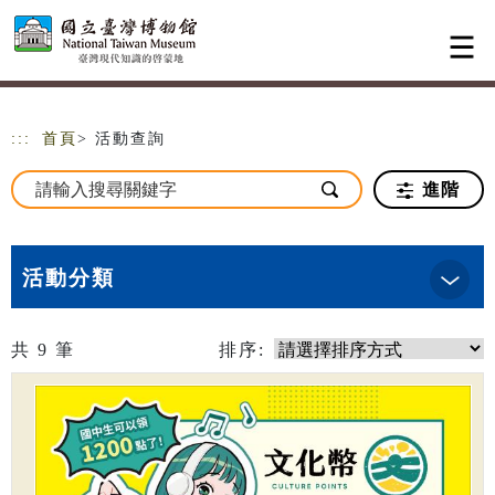
跳到主要內容
網站導覽
:::
首頁
> 活動查詢
進階
活動分類
共
9
筆
排序: