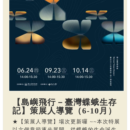
【島嶼飛行－臺灣蝶蛾生存
記】策展人導覽（6-10月）
★【策展人導覽】場次更新囉 ~~本次特展
以六個章節逐步展開，從蝶蛾的生命誕生、