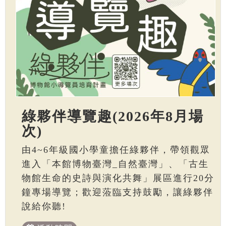
綠夥伴導覽趣(2026年8月場
次)
由4~6年級國小學童擔任綠夥伴，帶領觀眾
進入「本館博物臺灣_自然臺灣」、「古生
物館生命的史詩與演化共舞」展區進行20分
鐘專場導覽；歡迎蒞臨支持鼓勵，讓綠夥伴
說給你聽!