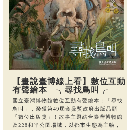
【畫說臺博線上看】數位互動
有聲繪本 ╮尋找鳥叫╭
國立臺灣博物館數位互動有聲繪本：「尋找
鳥叫」，榮獲第49屆金鼎獎政府出版品類
「數位出版獎」！故事主題結合臺灣博物館
及228和平公園場域，以都市生態為主軸，