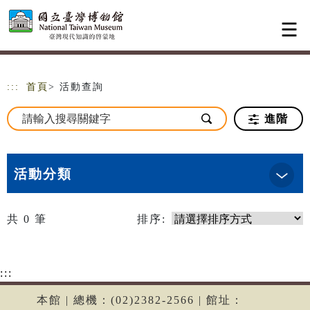
跳到主要內容
網站導覽
:::
首頁
> 活動查詢
進階
活動分類
共
0
筆
排序:
:::
本館 | 總機：(02)2382-2566 | 館址：