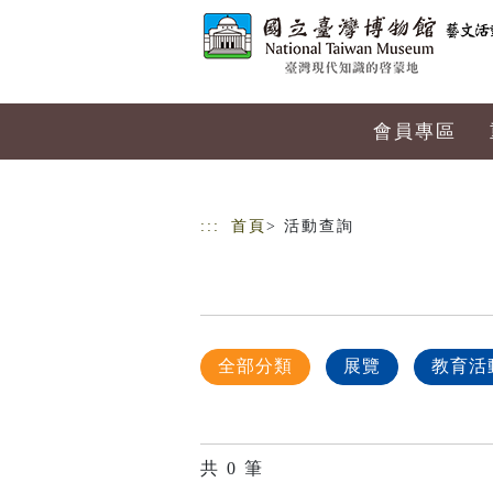
跳到主要內容
網站導覽
會員專區
:::
首頁
> 活動查詢
全部分類
展覽
教育活
共
0
筆