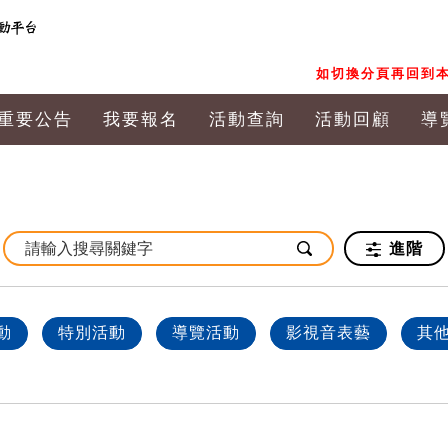
如切換分頁再回到本
重要公告
我要報名
活動查詢
活動回顧
導
進階
動
特別活動
導覽活動
影視音表藝
其