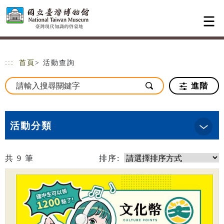
跳到主要內容
網站導覽
:::
首頁
> 活動查詢
進階
活動分類
共
9
筆
排序: