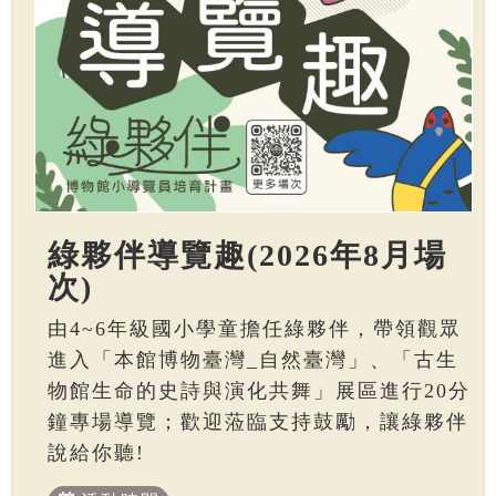
綠夥伴導覽趣(2026年8月場
次)
由4~6年級國小學童擔任綠夥伴，帶領觀眾
進入「本館博物臺灣_自然臺灣」、「古生
物館生命的史詩與演化共舞」展區進行20分
鐘專場導覽；歡迎蒞臨支持鼓勵，讓綠夥伴
說給你聽!