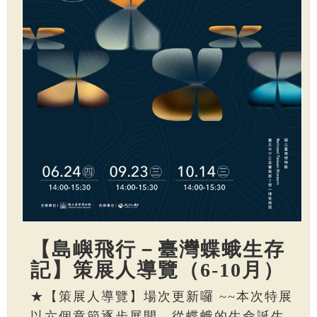
【島嶼飛行－臺灣蝶蛾生存
記】策展人導覽（6-10月）
★【策展人導覽】場次更新囉 ~~本次特展
以六個章節逐步展開，從蝶蛾的生命誕生、