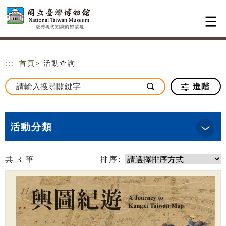
跳到主要內容
網站導覽
:::
首頁
> 活動查詢
進階
活動分類
共
3
筆
排序: