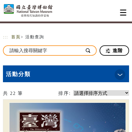
跳到主要內容
網站導覽
:::
首頁
> 活動查詢
進階
活動分類
共
22
筆
排序: