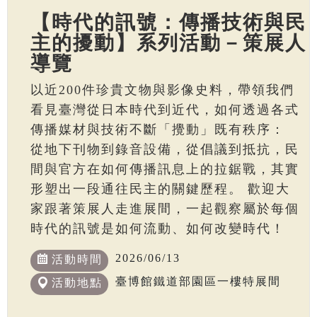
【時代的訊號：傳播技術與民
主的擾動】系列活動－策展人
導覽
以近200件珍貴文物與影像史料，帶領我們
看見臺灣從日本時代到近代，如何透過各式
傳播媒材與技術不斷「攪動」既有秩序：
從地下刊物到錄音設備，從倡議到抵抗，民
間與官方在如何傳播訊息上的拉鋸戰，其實
形塑出一段通往民主的關鍵歷程。 歡迎大
家跟著策展人走進展間，一起觀察屬於每個
時代的訊號是如何流動、如何改變時代！
2026/06/13
活動時間
臺博館鐵道部園區一樓特展間
活動地點