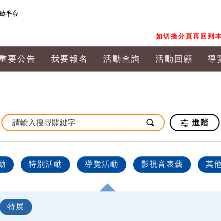
如切換分頁再回到本
重要公告
我要報名
活動查詢
活動回顧
導
進階
動
特別活動
導覽活動
影視音表藝
其
特展