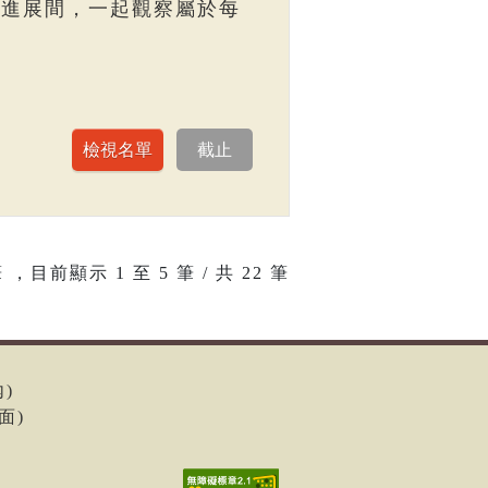
走進展間，一起觀察屬於每
 ，目前顯示
1
至
5
筆 / 共 22 筆
內)
面)