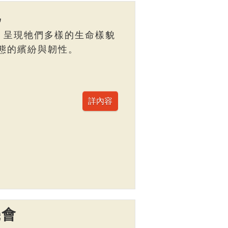
記
，呈現牠們多樣的生命樣貌
態的繽紛與韌性。
機會