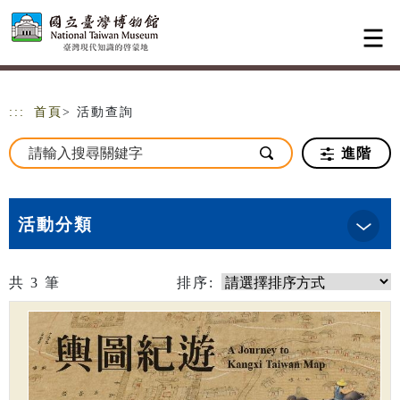
跳到主要內容
網站導覽
:::
首頁
> 活動查詢
進階
活動分類
共
3
筆
排序: