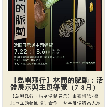
【島嶼飛行】林間的脈動：活
體展示與主題導覽（7-8月）
【島嶼飛行・時令活體展示】由臺博館×臺
北市立動物園攜手合作，今年暑假將為大眾