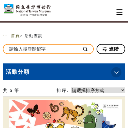
跳到主要內容
網站導覽
:::
首頁
> 活動查詢
進階
活動分類
共
6
筆
排序: