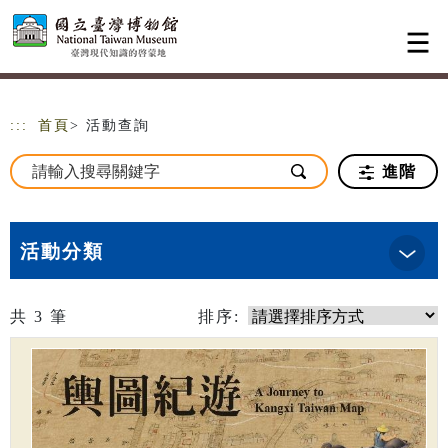
跳到主要內容
網站導覽
:::
首頁
> 活動查詢
進階
活動分類
共
3
筆
排序: