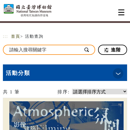
跳到主要內容
網站導覽
:::
首頁
> 活動查詢
進階
活動分類
共
1
筆
排序: