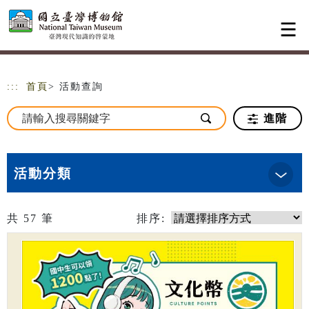
跳到主要內容
網站導覽
:::
首頁
> 活動查詢
進階
活動分類
共
57
筆
排序: