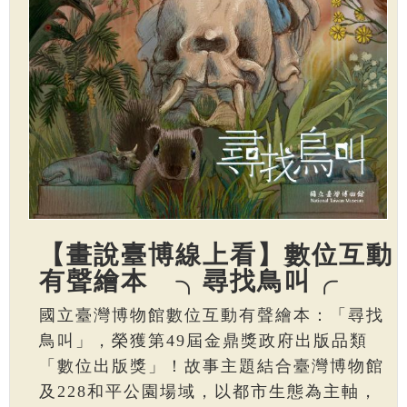
【畫說臺博線上看】數位互動
有聲繪本 ╮尋找鳥叫╭
國立臺灣博物館數位互動有聲繪本：「尋找
鳥叫」，榮獲第49屆金鼎獎政府出版品類
「數位出版獎」！故事主題結合臺灣博物館
及228和平公園場域，以都市生態為主軸，