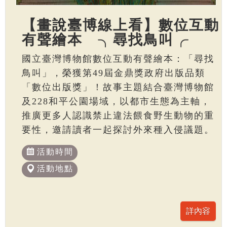
【畫說臺博線上看】數位互動
有聲繪本 ╮尋找鳥叫╭
國立臺灣博物館數位互動有聲繪本：「尋找
鳥叫」，榮獲第49屆金鼎獎政府出版品類
「數位出版獎」！故事主題結合臺灣博物館
及228和平公園場域，以都市生態為主軸，
推廣更多人認識禁止違法餵食野生動物的重
要性，邀請讀者一起探討外來種入侵議題。
活動時間
活動地點