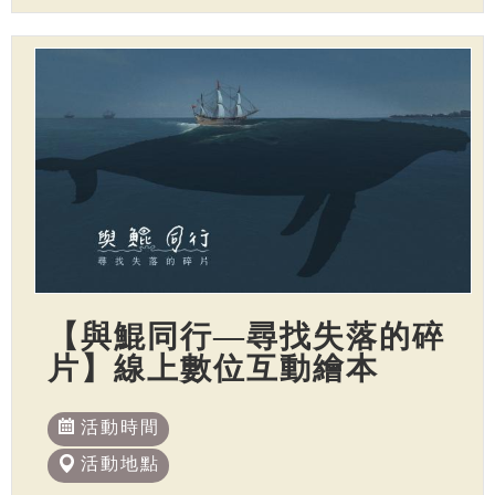
【與鯤同行—尋找失落的碎
片】線上數位互動繪本
活動時間
活動地點