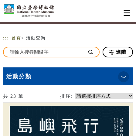
跳到主要內容
網站導覽
:::
首頁
> 活動查詢
進階
活動分類
共
23
筆
排序: