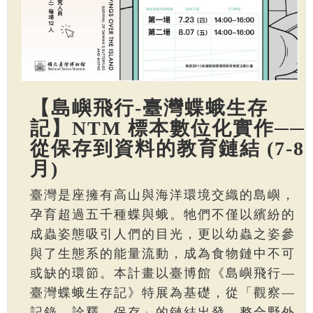
【島嶼飛行-臺灣蝶蛾生存
記】NTM 標本數位化實作──
從保存到資料的教育鏈結 (7-8
月)
臺灣是座擁有高山與海洋環境交織的島嶼，
孕育超過五千種蝶與蛾。牠們不僅以繽紛的
成蟲姿態吸引人們的目光，更以幼蟲之姿參
與了生態系的能量流動，成為食物鏈中不可
或缺的環節。本計畫以臺博館《島嶼飛行—
臺灣蝶蛾生存記》特展為基礎，從「觀察—
記錄—詮釋—保存」的鏈結出發，整合野外